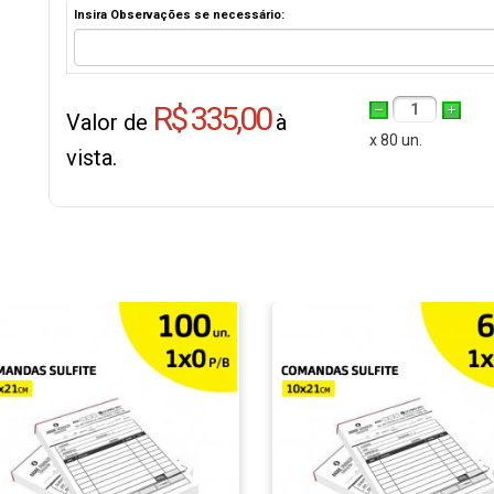
Insira Observações se necessário:
R$ 335,00
1
Valor de
à
x 80 un.
vista.